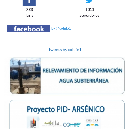
733
1011
fans
seguidores
by @cohife1
Tweets by cohife1