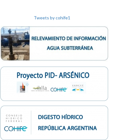
di
ht
Tweets by cohife1