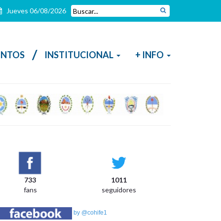
Jueves 06/08/2026
/
NTOS
INSTITUCIONAL
+ INFO
733
1011
N
fans
seguidores
La
de
by @cohife1