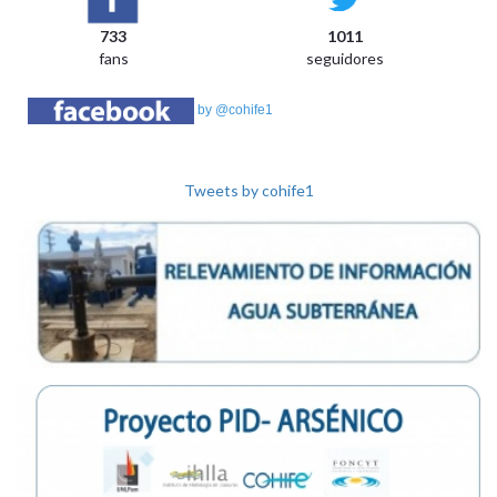
733
1011
fans
seguidores
by @cohife1
Tweets by cohife1