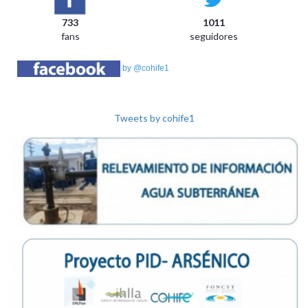
733
1011
fans
seguidores
by @cohife1
Tweets by cohife1