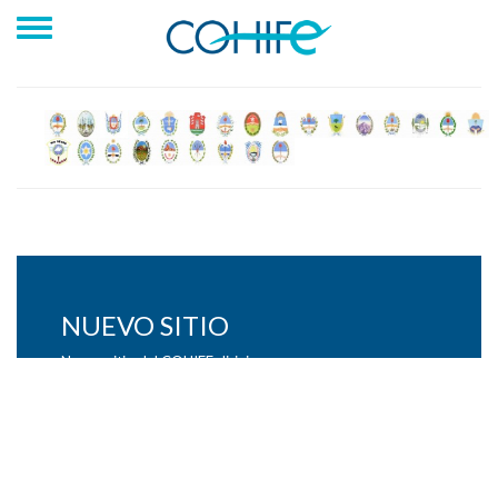
Nuevo Sitio Web
Las ultimas noticias y actividades del Consejo Hídrico
Federal dirigirse a http://www,cohife.org.ar